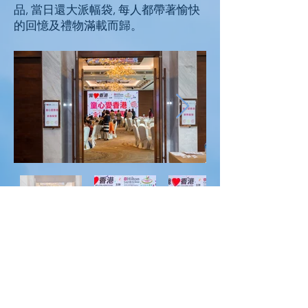
品, 當日還大派幅袋, 每人都帶著愉快
的回憶及禮物滿載而歸。