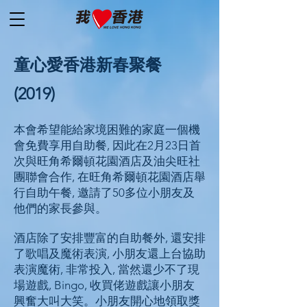
童心愛香港新春聚餐
(2019)
本會希望能給家境困難的家庭一個機
會免費享用自助餐, 因此在2月23日首
次與旺角希爾頓花園酒店及油尖旺社
團聯會合作, 在旺角希爾頓花園酒店舉
行自助午餐, 邀請了50多位小朋友及
他們的家長參與。
酒店除了安排豐富的自助餐外, 還安排
了歌唱及魔術表演, 小朋友還上台協助
表演魔術, 非常投入, 當然還少不了現
場遊戲, Bingo, 收買佬遊戲讓小朋友
興奮大叫大笑。小朋友開心地領取獎