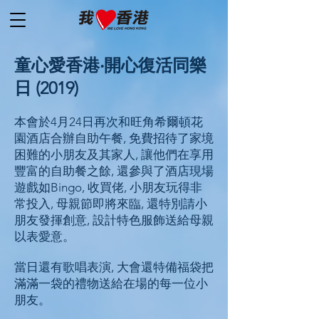
童心愛香港‧開心復活同樂
日 (2019)
本會於4月24日再次和旺角希爾頓花
園酒店合辦自助午餐, 免費招待了家境
困難的小朋友及其家人, 讓他們在享用
豐富的自助餐之餘, 還參與了酒店現場
遊戲如Bingo, 收買佬, 小朋友玩得非
常投入, 母親節即將來臨, 還特別請小
朋友發揮創意, 設計特色服飾送給母親
以表愛意。
當日還有歌唱表演, 大會還特備福袋把
滿滿一袋的禮物送給在場的每一位小
朋友。