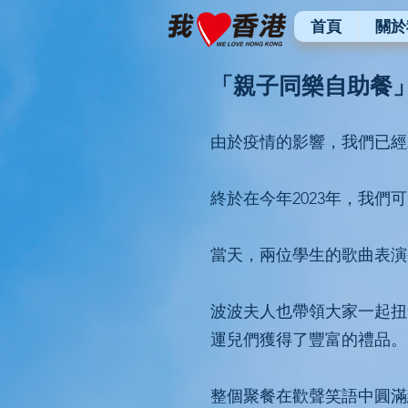
首頁
關於
「親子同樂自助餐」2
由於疫情的影響，我們已經
終於在今年2023年，我
當天，兩位學生的歌曲表演
波波夫人也帶領大家一起扭
運兒們獲得了豐富的禮品。
整個聚餐在歡聲笑語中圓滿