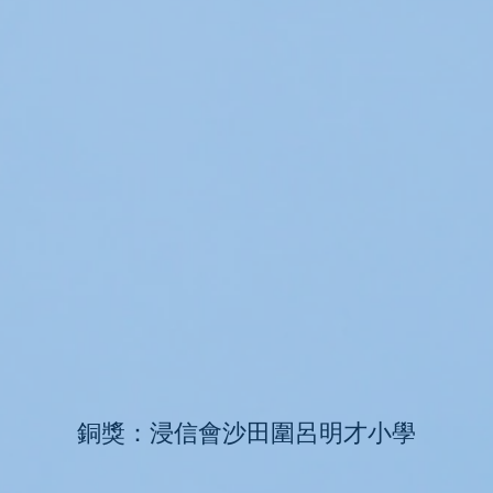
銅獎：浸信會沙田圍呂明才小學