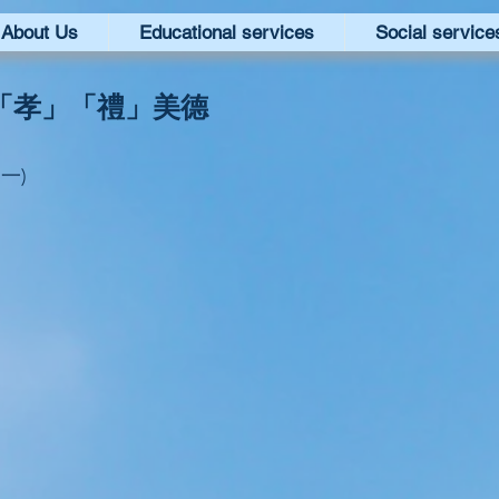
About Us
Educational services
Social service
「孝」「禮」美德
期一)