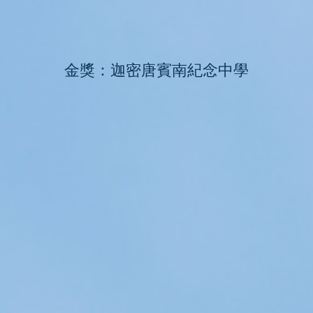
金獎：迦密唐賓南紀念中學