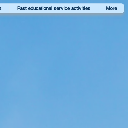
s
Past educational service activities
More