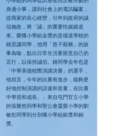
小學組的同學從試卷改回正確分數的
身邊小事，講到社會上的電訊騙案，
從商家的良心經營，引申到政府的誠
信施政，將「誠」的重要性娓娓道
來。榮獲小學組金獎的是循道學校的
鍾昊謙同學，他用「曾子殺豬」的故
事為喻，點出日常生活要留意自己的
言行，以保持誠信。鍾同學去年也是
「中華美德校際演講決賽」的選手，
他坦言，今年的比賽有進步，能夠更
好地控制演講的語速和音量，在比賽
中學習和成長。」來自屯門官立小學
的張樂然同學和聖公會靈愛小學的劉
敏彤同學則分別獲小學組銀獎和銅
獎。