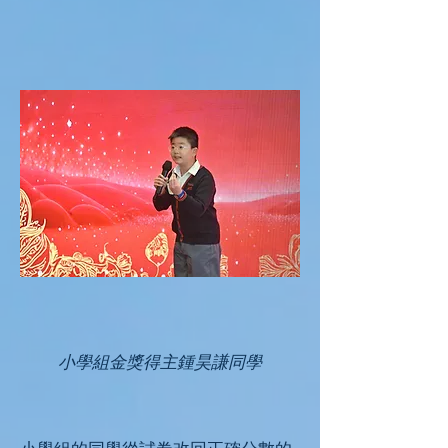
小學組金獎得主鍾昊謙同學