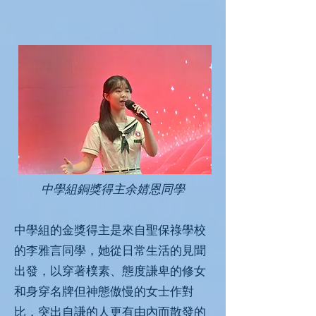
中學組銅獎得主余婧恩同學
中學組的金獎得主是來自聖保祿學校
的李雅言同學，她從日常生活的見聞
出發，以穿著樸素、態度謙卑的修女
和身穿名牌但神態傲慢的女士作對
比，突出自謙的人更有由內而散發的