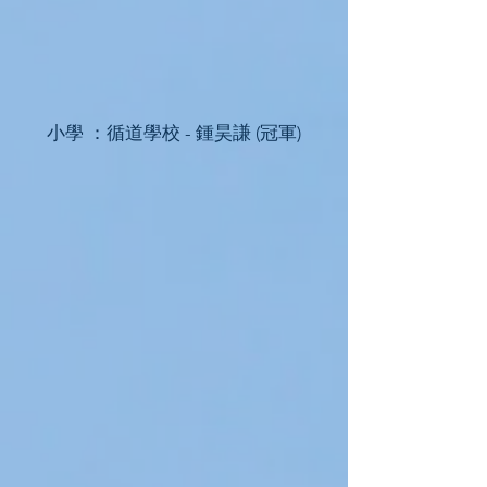
小學 ：循道學校 - 鍾昊謙 (冠軍)