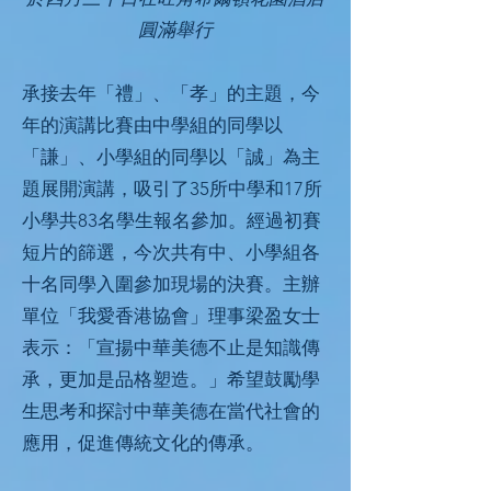
圓滿舉行
承接去年「禮」、「孝」的主題，今
年的演講比賽由中學組的同學以
「謙」、小學組的同學以「誠」為主
題展開演講，吸引了35所中學和17所
小學共83名學生報名參加。經過初賽
短片的篩選，今次共有中、小學組各
十名同學入圍參加現場的決賽。主辦
單位「我愛香港協會」理事梁盈女士
表示：「宣揚中華美德不止是知識傳
承，更加是品格塑造。」希望鼓勵學
生思考和探討中華美德在當代社會的
應用，促進傳統文化的傳承。