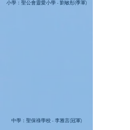
小學：聖公會靈愛小學 - 劉敏彤(季軍)
中學：聖保祿學校 - 李雅言(冠軍)