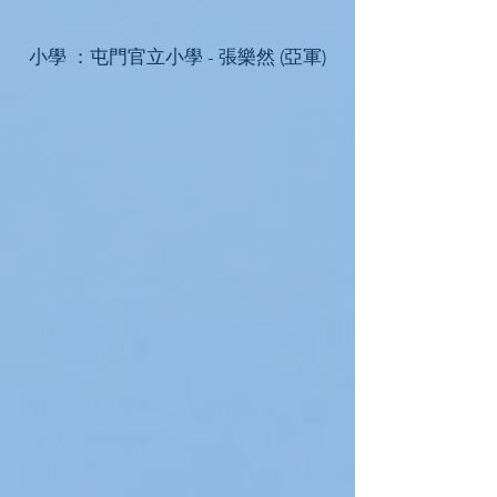
小學 ：屯門官立小學 - 張樂然 (亞軍)