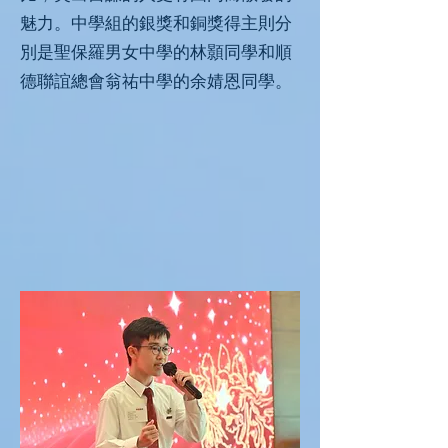
魅力。中學組的銀獎和銅獎得主則分
別是聖保羅男女中學的林顥同學和順
德聯誼總會翁祐中學的余婧恩同學。